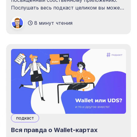
посвящённый собственному приложению.
Послушать весь подкаст целиком вы можете
по этой ссылке, или в плеере ниже. Здесь и
8 минут чтения
далее приводим статью от лица автора,
директора по стратегическому развитию
UDS Айрата Измайлова. Здравствуйте,
дорогие друзья! Сегодня поговорим на тему
своего мобильного приложения
подкаст
Вся правда о Wallet-картах