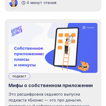
4 минут чтения
далее приводим статью от лица автора,
директора по стратегическому развитию
UDS Айрата Измайлова. Здравствуйте,
дорогие друзья! Это очередной выпуск
подкаста «Бизнес — это про
подкаст
Мифы о собственном приложении
Это расшифровка седьмого выпуска
подкаста «Бизнес — это про деньги»,