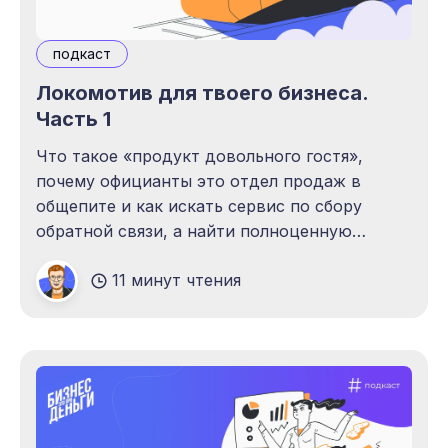
подкаст
Локомотив для твоего бизнеса.
Часть 1
Что такое «продукт довольного гостя»,
почему официанты это отдел продаж в
общепите и как искать сервис по сбору
обратной связи, а найти полноценную
платформу по работе с клиентами? Вопросы
11 минут чтения
задаёт Айрат Измайлов, отвечает
предприниматель из Тюмени Сабир
Хайретдинов.