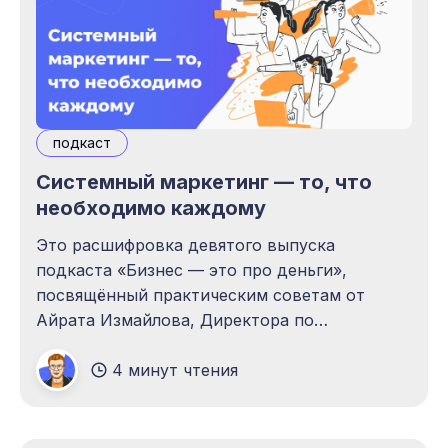
подкаст
Системный маркетинг — то, что
необходимо каждому
Это расшифровка девятого выпуска
подкаста «Бизнес — это про деньги»,
посвящённый практическим советам от
Айрата Измайлова, Директора по
стратегическому развитию UDS. Послушать
4 минут чтения
весь подкаст целиком вы можете в плеере
ниже. Здесь и далее приводим статью от
лица автора. Здравствуйте, дорогие друзья!
Сегодня разбираемся, что такое системный