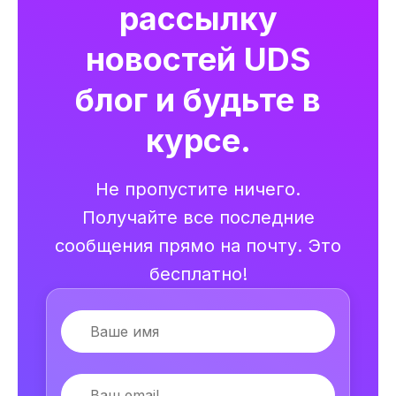
рассылку
новостей UDS
блог и будьте в
курсе.
Не пропустите ничего.
Получайте все последние
сообщения прямо на почту. Это
бесплатно!
Имя
Email